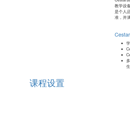
教学设备
是个人
准，并满
Cest
C
C
生
课程设置