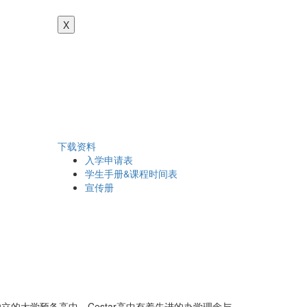
X
下载资料
入学申请表
学生手册&课程时间表
宣传册
是一所独立的大学预备高中。Cestar高中有着先进的办学理念与