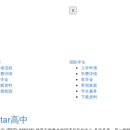
X
请
国际学生
申请流程
入学申请
学费详情
学费详情
奖学金
奖学金
下载资料
寄宿家庭
参观校园
学生服务
下载资料
star高中
ar高中 (BSID: 885635) 坐落在加拿大的经济与文化中心-多伦多市。